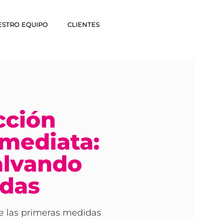
ESTRO EQUIPO
CLIENTES
cción
nmediata:
alvando
idas
 las primeras medidas