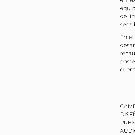
en la
equi
de li
sensi
En el
desar
recau
poste
cuent
CAMP
DISE
PRE
AUDI