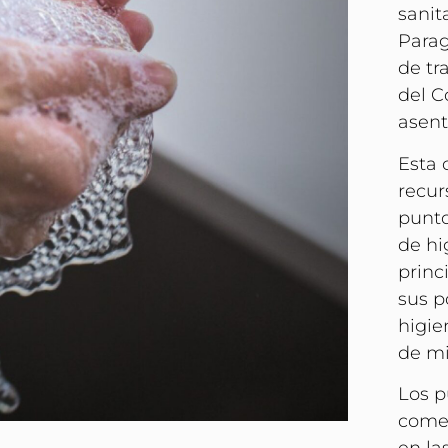
sanit
Parag
de tr
del C
asent
Esta 
recur
punto
de hi
princ
sus p
higie
de mi
Los p
comed