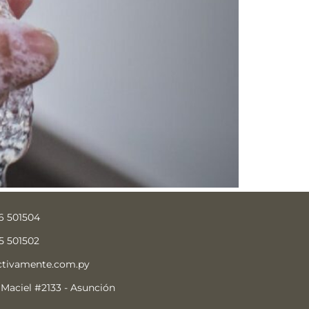
6 501504
5 501502
ctivamente.com.py
 Maciel #2133 - Asunción